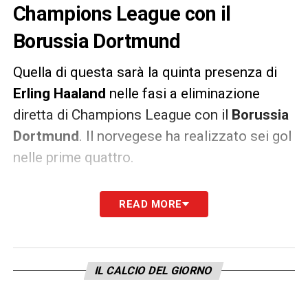
Champions League con il
Borussia Dortmund
Quella di questa sarà la quinta presenza di
Erling Haaland
nelle fasi a eliminazione
diretta di Champions League con il
Borussia
Dortmund
. Il norvegese ha realizzato sei gol
nelle prime quattro.
Il record di reti per un un giocatore nelle
READ MORE
prime cinque gare nella fase a eliminazione
diretta della competizione è sei (
Robert
Lewandowski
), quindi Haaland lo
IL CALCIO DEL GIORNO
supererebbe segnando in questo match.