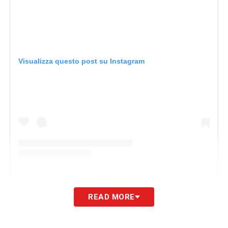
Visualizza questo post su Instagram
READ MORE
U
n post condiviso da Gianluigi Buffon (@gianluigibuffon)