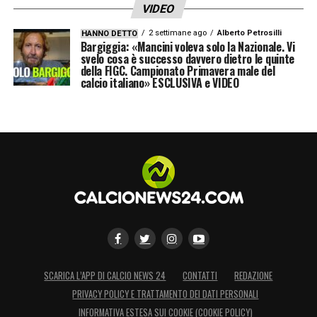
VIDEO
2 settimane ago
Alberto Petrosilli
HANNO DETTO
Bargiggia: «Mancini voleva solo la Nazionale. Vi
svelo cosa è successo davvero dietro le quinte
della FIGC. Campionato Primavera male del
calcio italiano» ESCLUSIVA e VIDEO
SCARICA L’APP DI CALCIO NEWS 24
CONTATTI
REDAZIONE
PRIVACY POLICY E TRATTAMENTO DEI DATI PERSONALI
INFORMATIVA ESTESA SUI COOKIE (COOKIE POLICY)