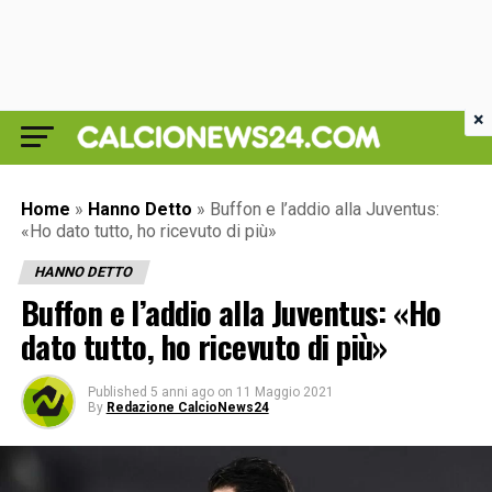
×
Home
»
Hanno Detto
»
Buffon e l’addio alla Juventus:
«Ho dato tutto, ho ricevuto di più»
HANNO DETTO
Buffon e l’addio alla Juventus: «Ho
dato tutto, ho ricevuto di più»
Published
5 anni ago
on
11 Maggio 2021
By
Redazione CalcioNews24