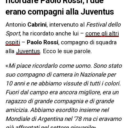
ricordare Paolo Rossi, i due
erano compagni alla Juventus
Antonio
Cabrini
, intervenuto al
Festival dello
Sport
, ha ricordato anche lui –
come gli altri
ospiti
–
Paolo Rossi
, compagno di squadra
alla
Juventus
. Ecco le sue parole.
«
Mi piace ricordarlo come uomo. Sono stato
suo compagno di camera in Nazionale per
10 anni e ne abbiamo vissute di tutti i colori.
Fuori dal campo era ancora migliore, era un
ragazzo di grande compagnia e di grande
amicizia. Abbiamo esordito insieme nel
Mondiale di Argentina nel ’78 ma ci eravamo
già affrontati nel settore giovanile
»