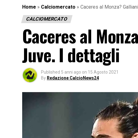
Home
»
Calciomercato
»
Caceres al Monza? Galliani 
CALCIOMERCATO
Caceres al Monza?
Juve. I dettagli
Published
5 anni ago
on
15 Agosto 2021
By
Redazione CalcioNews24