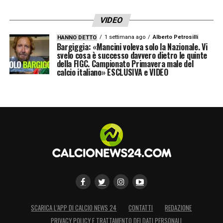
Nazionale
».
VIDEO
LEGGI L’INTERVISTA INTEGRALE SU
1 settimana ago
Alberto Petrosilli
HANNO DETTO
CAGLIARI NEWS 24
Bargiggia: «Mancini voleva solo la Nazionale. Vi
svelo cosa è successo davvero dietro le quinte
della FIGC. Campionato Primavera male del
calcio italiano» ESCLUSIVA e VIDEO
LA PLAYLIST DELLE NOSTRE TOP NEWS
SCARICA L’APP DI CALCIO NEWS 24
CONTATTI
REDAZIONE
PRIVACY POLICY E TRATTAMENTO DEI DATI PERSONALI