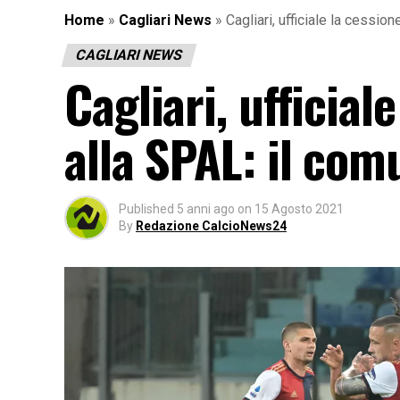
Home
»
Cagliari News
»
Cagliari, ufficiale la cession
CAGLIARI NEWS
Cagliari, ufficiale
alla SPAL: il com
Published
5 anni ago
on
15 Agosto 2021
By
Redazione CalcioNews24