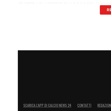
TUTTE LE NOTIZIE SUI ROSSOBLU SU
R
LA PLAYLIST DELLE NOSTRE TOP NEW
SCARICA L’APP DI CALCIO NEWS 24
CONTATTI
REDAZION