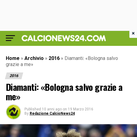
×
Home
»
Archivio
»
2016
»
Diamanti: «Bologna salvo
grazie a me»
2016
Diamanti: «Bologna salvo grazie a
me»
Published
10 anni ago
on
19 Marzo 2016
By
Redazione CalcioNews24