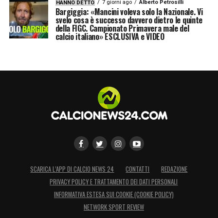
7 giorni ago
Alberto Petrosilli
HANNO DETTO
Bargiggia: «Mancini voleva solo la Nazionale. Vi
svelo cosa è successo davvero dietro le quinte
della FIGC. Campionato Primavera male del
calcio italiano» ESCLUSIVA e VIDEO
SCARICA L’APP DI CALCIO NEWS 24
CONTATTI
REDAZIONE
PRIVACY POLICY E TRATTAMENTO DEI DATI PERSONALI
INFORMATIVA ESTESA SUI COOKIE (COOKIE POLICY)
NETWORK SPORT REVIEW