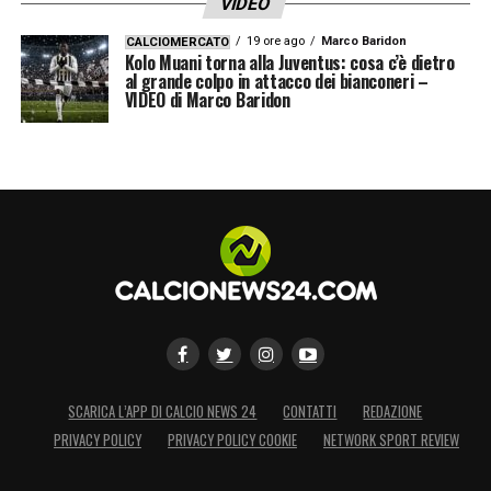
VIDEO
19 ore ago
Marco Baridon
CALCIOMERCATO
Kolo Muani torna alla Juventus: cosa c’è dietro
al grande colpo in attacco dei bianconeri –
VIDEO di Marco Baridon
SCARICA L’APP DI CALCIO NEWS 24
CONTATTI
REDAZIONE
PRIVACY POLICY
PRIVACY POLICY COOKIE
NETWORK SPORT REVIEW