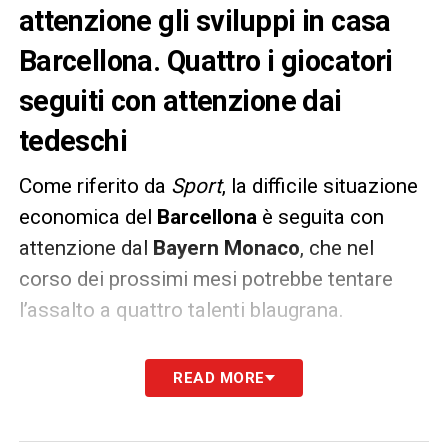
attenzione gli sviluppi in casa
Barcellona. Quattro i giocatori
seguiti con attenzione dai
tedeschi
Come riferito da
Sport
, la difficile situazione
economica del
Barcellona
è seguita con
attenzione dal
Bayern Monaco
, che nel
corso dei prossimi mesi potrebbe tentare
l’assalto a quattro talenti blaugrana.
Si tratta di
Ter Stegen
, visto come l’ideale
READ MORE
erede di Neuer, del terzino
Dest
e dei
centrocampisti
Pedri
e
De Jong
.