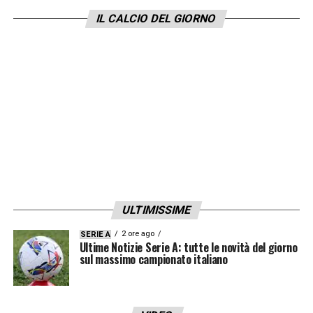
IL CALCIO DEL GIORNO
LA PLAYLIST DELLE NOSTRE TOP NEWS
ULTIMISSIME
2 ore ago
SERIE A
Ultime Notizie Serie A: tutte le novità del giorno
sul massimo campionato italiano