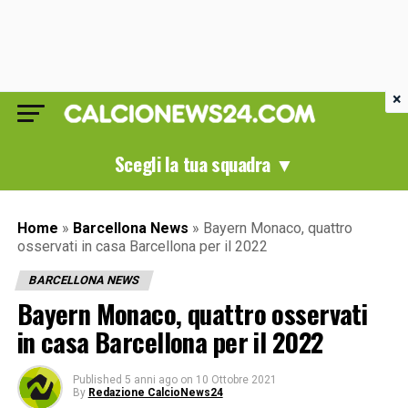
×
Scegli la tua squadra ▼
Home
»
Barcellona News
»
Bayern Monaco, quattro
osservati in casa Barcellona per il 2022
BARCELLONA NEWS
Bayern Monaco, quattro osservati
in casa Barcellona per il 2022
Published
5 anni ago
on
10 Ottobre 2021
By
Redazione CalcioNews24