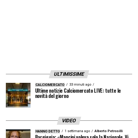
particolarmente onerosa per le casse degli
inglesi che avrebbero proposto a
Tommaso
Giulini
una soluzione diversa rispetto alla
pretesa di avere subito i 36 milioni della
clausola rescissoria del giocatore. Il
Presidente del
Cagliari
, vista anche l’amicizia
con il patron del
Leeds Andrea Radrizzani
,
si sarebbe mostrato disponibile a concedere
ULTIMISSIME
il pagamento in due parti.
33 minuti ago
CALCIOMERCATO
Ultime notizie Calciomercato LIVE: tutte le
novità del giorno
LA PLAYLIST DELLE NOSTRE TOP NEWS
VIDEO
1 settimana ago
Alberto Petrosilli
HANNO DETTO
Bargiggia: «Mancini voleva solo la Nazionale. Vi