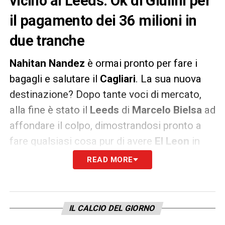
vicino al Leeds. Ok di Giulini per
il pagamento dei 36 milioni in
due tranche
Nahitan Nandez
è ormai pronto per fare i
bagagli e salutare il
Cagliari
. La sua nuova
destinazione? Dopo tante voci di mercato,
alla fine è stato il
Leeds
di
Marcelo Bielsa
ad
affondare il colpo, dimostrandosi pronto a
fare qualsiasi cosa pur di avere
El Leon
in
squadra.
READ MORE
Secondo quanto riportato da
La Nuova
Sardegna
, i due club starebbero limando gli
IL CALCIO DEL GIORNO
ultimi dettagli della trattativa che si rivela