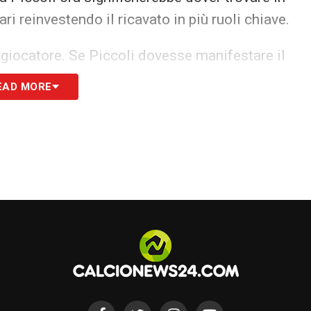
ri reinvestendo il ricavato in più ruoli chiave.
giocatore. Se Piccoli dovesse manifestare il
gue, trattenere il centravanti diventerebbe
EAD MORE
liari
resta in fermento, con la dirigenza
lmente decisiva per l’equilibrio della rosa.
 certa: il nome di Roberto Piccoli continuerà a
 strategie di mercato, offerte estere e ambizioni
S