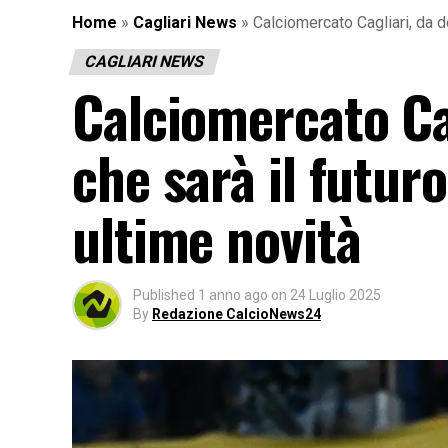
Home
»
Cagliari News
»
Calciomercato Cagliari, da d
CAGLIARI NEWS
Calciomercato Cag
che sarà il futuro
ultime novità
Published
1 anno ago
on
24 Luglio 2025
By
Redazione CalcioNews24