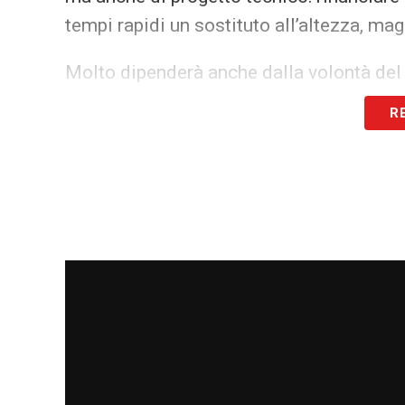
tempi rapidi un sostituto all’altezza, maga
Molto dipenderà anche dalla volontà del 
desiderio di misurarsi con la Premier Lea
R
complicato. Intanto, il
calciomercato Cag
chiamata a gestire una trattativa potenzia
La situazione resta fluida, ma una cosa è
far parlare nelle prossime settimane, tra
rossoblù.
LA PLAYLIST DELLE NOSTRE TOP NEW