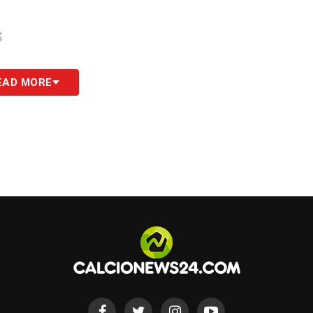
S
EAD MORE