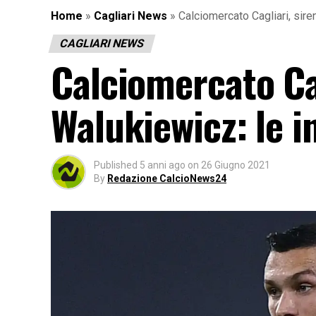
Home
»
Cagliari News
»
Calciomercato Cagliari, sir
CAGLIARI NEWS
Calciomercato Ca
Walukiewicz: le i
Published
5 anni ago
on
26 Giugno 2021
By
Redazione CalcioNews24