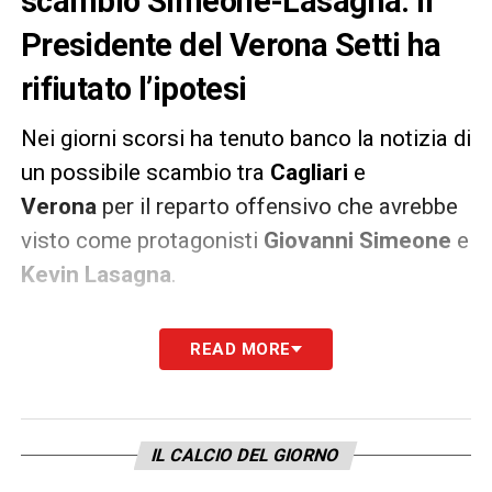
scambio Simeone-Lasagna. Il
Presidente del Verona Setti ha
rifiutato l’ipotesi
Nei giorni scorsi ha tenuto banco la notizia di
un possibile scambio tra
Cagliari
e
Verona
per il reparto offensivo che avrebbe
visto come protagonisti
Giovanni Simeone
e
Kevin Lasagna
.
Secondo quanto riferito da
Sky Sport
,
READ MORE
tuttavia, l’idea sembrerebbe non convincere il
Presidente dell’
Hellas Setti
che si sarebbe
rifiutato di mandare avanti la trattativa.
IL CALCIO DEL GIORNO