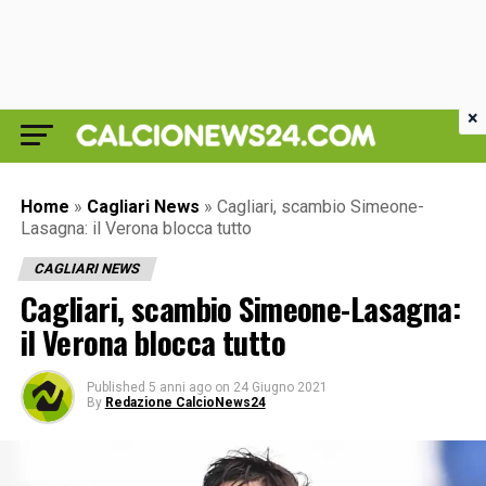
×
Home
»
Cagliari News
»
Cagliari, scambio Simeone-
Lasagna: il Verona blocca tutto
CAGLIARI NEWS
Cagliari, scambio Simeone-Lasagna:
il Verona blocca tutto
Published
5 anni ago
on
24 Giugno 2021
By
Redazione CalcioNews24