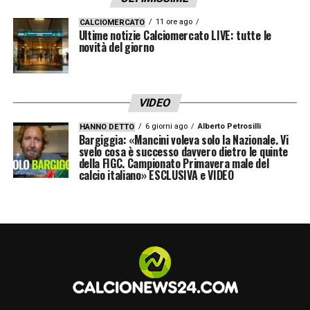
tanti movimenti in cantiere per i grigiorossi,
determinati a costruire una rosa all’altezza
11 ore ago
CALCIOMERCATO
Ultime notizie Calciomercato LIVE: tutte le
della Serie A. Le prossime settimane
novità del giorno
saranno decisive per capire se la trattativa
potrà andare in porto.
VIDEO
6 giorni ago
Alberto Petrosilli
HANNO DETTO
LA PLAYLIST DELLE NOSTRE TOP NEWS
Bargiggia: «Mancini voleva solo la Nazionale. Vi
svelo cosa è successo davvero dietro le quinte
della FIGC. Campionato Primavera male del
calcio italiano» ESCLUSIVA e VIDEO