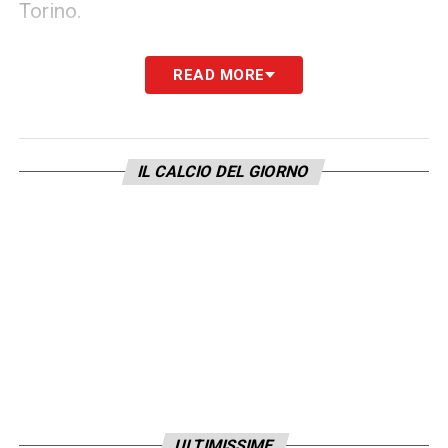
Torino.
La Cremonese è decisa a muoversi con
READ MORE
tempismo per non farsi superare dalla
concorrenza. Il club vuole mettere a
disposizione di Nicola una squadra solida ed
IL CALCIO DEL GIORNO
equilibrata, capace di giocarsela su tutti i
campi. In questa strategia, l’inserimento di un
centrocampista esperto come Tameze
rappresenterebbe un tassello importante per
il centrocampo.
Il
Calciomercato Cremonese
è dunque
destinato a regalare ancora colpi
interessanti. L’affare Tameze è solo uno dei
ULTIMISSIME