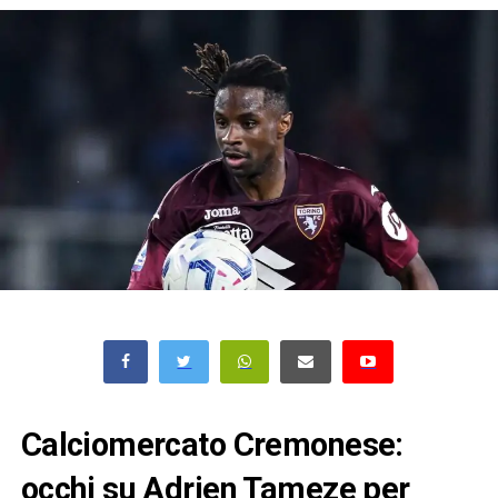
Calciomercato Cremonese:
occhi su Adrien Tameze per