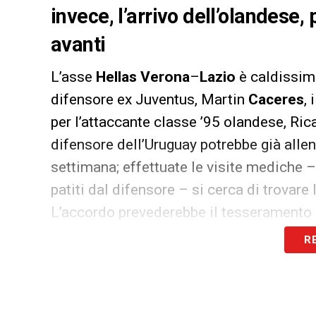
invece, l’arrivo dell’olandese,
avanti
L’asse
Hellas Verona
–
Lazio
è caldissimo
difensore ex Juventus, Martin
Caceres
,
per l’attaccante classe ’95 olandese, Ri
difensore dell’Uruguay potrebbe già allena
settimana; effettuate le visite mediche – 
patiti dal difensore – si cerca di trovare 
L’accordo prevederebbe il tesseramento 
neopromossa fino al mercato invernale, per
R
Ds Fusco, pur convinto della bontà dell’
massimo dall’accordo: e cioè la permanen
condizione difficile ma non impossibile. 