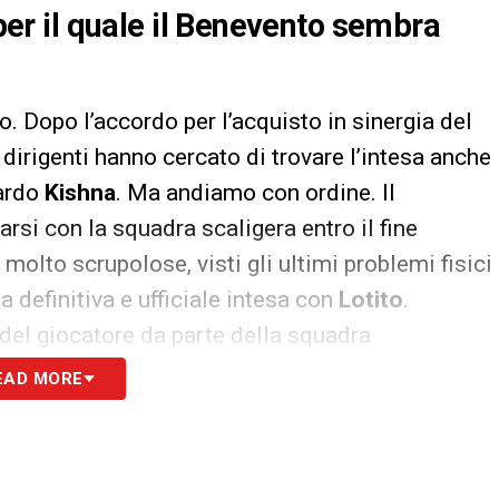
 per il quale il Benevento sembra
. Dopo l’accordo per l’acquisto in sinergia del
 i dirigenti hanno cercato di trovare l’intesa anche
cardo
Kishna
. Ma andiamo con ordine. Il
rsi con la squadra scaligera entro il fine
molto scrupolose, visti gli ultimi problemi fisici
la definitiva e ufficiale intesa con
Lotito
.
del giocatore da parte della squadra
 poi lasciarlo andare alla corte di Inzaghi. Il
EAD MORE
operazione, sta comunque cercando di ottenere il
za del giocatore fino al termine della stagione,
Oltre a ciò, anche
Caceres
e il suo agente sono