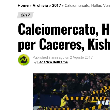
Home
»
Archivio
»
2017
»
Calciomercato, Hellas Vero
2017
Calciomercato, He
per Caceres, Kish
Published
9 anni ago
on
2 Agosto 2017
By
Federico Beltrame