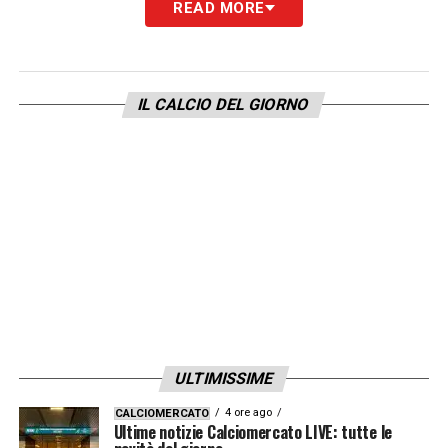
READ MORE
L’acquisto di Koné non è solo una mossa
finanziaria, ma una
precisa esigenza tattica
.
Il calcio
più verticale e aggressivo
del
IL CALCIO DEL GIORNO
nuovo tecnico Chivu ha mostrato la
necessità di un centrocampista di rottura,
una mezzala dinamica forte dei suoi
185
centimetri
ma anche abile tecnicamente. Un
profilo simile garantirebbe un equilibrio che è
parso mancare e offrirebbe una
duttilità
fondamentale
, permettendo di passare dalla
classica mediana a tre a un centrocampo a
due. Per fargli spazio, sarà necessario
ULTIMISSIME
trovare una sistemazione per
Piotr Zielinski
,
4 ore ago
CALCIOMERCATO
il cui ingaggio da 4,5 milioni complica i piani,
Ultime notizie Calciomercato LIVE: tutte le