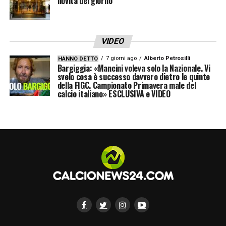
novità del giorno
mentre è da escludere che
Davide
Frattesi
possa rientrare in questa
operazione.
VIDEO
7 giorni ago
Alberto Petrosilli
HANNO DETTO
LA PLAYLIST DELLE NOSTRE TOP NEWS
Bargiggia: «Mancini voleva solo la Nazionale. Vi
svelo cosa è successo davvero dietro le quinte
della FIGC. Campionato Primavera male del
calcio italiano» ESCLUSIVA e VIDEO