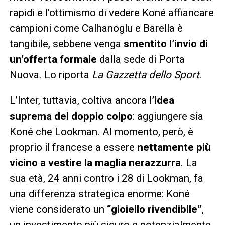
rapidi e l’ottimismo di vedere Koné affiancare
campioni come Calhanoglu e Barella è
tangibile, sebbene venga
smentito l’invio di
un’offerta formale
dalla sede di Porta
Nuova. Lo riporta
La Gazzetta dello Sport
.
L’Inter, tuttavia, coltiva ancora
l’idea
suprema del doppio colpo
: aggiungere sia
Koné che Lookman. Al momento, però, è
proprio il francese a essere
nettamente più
vicino a vestire la maglia nerazzurra
. La
sua età, 24 anni contro i 28 di Lookman, fa
una differenza strategica enorme: Koné
viene considerato un
“gioiello rivendibile”
,
un investimento più sicuro e potenzialmente