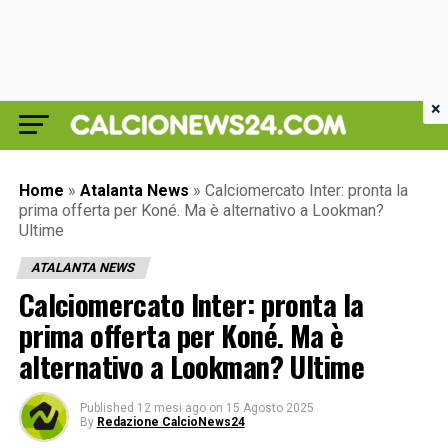
×
Home
»
Atalanta News
»
Calciomercato Inter: pronta la
prima offerta per Koné. Ma è alternativo a Lookman?
Ultime
ATALANTA NEWS
Calciomercato Inter: pronta la
prima offerta per Koné. Ma è
alternativo a Lookman? Ultime
Published
12 mesi ago
on
15 Agosto 2025
By
Redazione CalcioNews24