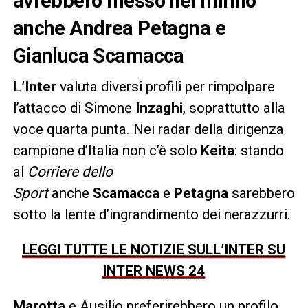
avrebbero messo nel mirino
anche Andrea Petagna e
Gianluca Scamacca
L
’Inter
valuta diversi profili per rimpolpare
l’attacco di Simone
Inzaghi
, soprattutto alla
voce quarta punta. Nei radar della dirigenza
campione d’Italia non c’è solo
Keita
: stando
al
Corriere dello
Sport
anche
Scamacca
e
Petagna
sarebbero
sotto la lente d’ingrandimento dei nerazzurri.
LEGGI TUTTE LE NOTIZIE SULL’INTER SU
INTER NEWS 24
Marotta
e Ausilio preferirebbero un profilo