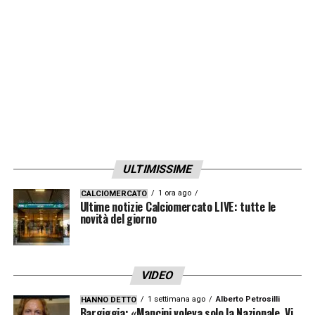
piazzare il colpo a centrocampo con un
calciatore che assicura esperienza e
duttilità in mediana
.
LA PLAYLIST DELLE NOSTRE TOP NEWS
ULTIMISSIME
1 ora ago
CALCIOMERCATO
Ultime notizie Calciomercato LIVE: tutte le
novità del giorno
VIDEO
1 settimana ago
Alberto Petrosilli
HANNO DETTO
Bargiggia: «Mancini voleva solo la Nazionale. Vi