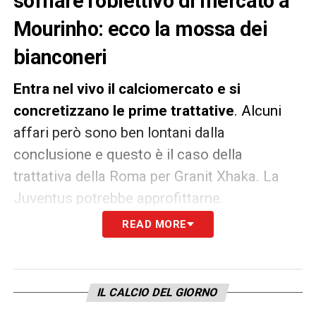
soffiare l’obiettivo di mercato a
Mourinho: ecco la mossa dei
bianconeri
Entra nel vivo il calciomercato e si
concretizzano le prime trattative
. Alcuni
affari però sono ben lontani dalla
conclusione e questo è il caso della
trattativa della Roma per Granit Xhaka. La
Juventus potrebbe approfittarne.
READ MORE
Secondo
Il Romanista
,
ci sarebbe ancora
distanza tra la Roma e l’Arsenal per il
centrocampista svizzero: la Juventus
IL CALCIO DEL GIORNO
potrebbe sfruttare questa indecisione e