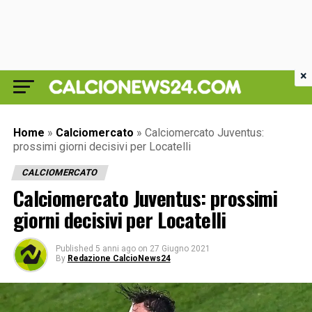
×
Home
»
Calciomercato
»
Calciomercato Juventus:
prossimi giorni decisivi per Locatelli
CALCIOMERCATO
Calciomercato Juventus: prossimi
giorni decisivi per Locatelli
Published
5 anni ago
on
27 Giugno 2021
By
Redazione CalcioNews24