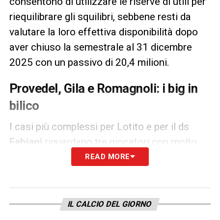
consentono di utilizzare le riserve di utili per
riequilibrare gli squilibri, sebbene resti da
valutare la loro effettiva disponibilità dopo
aver chiuso la semestrale al 31 dicembre
2025 con un passivo di 20,4 milioni.
Provedel, Gila e Romagnoli: i big in
bilico
I casi più complessi per Lotito e per il ds
Fabiani
riguardano tre giocatori con molto
mercato.
Ivan Provedel
è stato sondato
READ MORE
dall’
Inter
(alla ricerca di un vice Martinez),
ma piace anche al Bologna e alla Fiorentina
(in caso di addio di De Gea); il portiere, però,
IL CALCIO DEL GIORNO
vorrebbe garanzie di impiego.
Mario Gila
è un