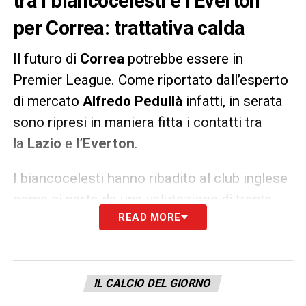
tra i biancocelesti e l’Everton
per Correa: trattativa calda
Il futuro di
Correa
potrebbe essere in
Premier League. Come riportato dall’esperto
di mercato
Alfredo Pedullà
infatti, in serata
sono ripresi in maniera fitta i contatti tra
la
Lazio
e
l’Everton
.
I biancocelesti hanno ribadito al club inglese
come si parta da una valutazione di trenta
READ MORE
milioni più bonus eventuali. Gli inglesi si sono
detti disposti ad approfondire il discorso
con
Tare
che ha già
bloccato
Kostic
indipendentemente
IL CALCIO DEL GIORNO
dall’uscita dell’argentino. Correa verso la