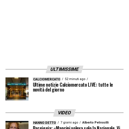
Premier dunque, con buona pace di
Simone
Inzaghi
e
dell’Inter
.
LA PLAYLIST DELLE NOSTRE TOP NEWS
ULTIMISSIME
52 minuti ago
CALCIOMERCATO
Ultime notizie Calciomercato LIVE: tutte le
novità del giorno
VIDEO
7 giorni ago
Alberto Petrosilli
HANNO DETTO
Bargiggia: «Mancini voleva solo la Nazionale. Vi