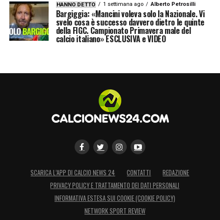
1 settimana ago
Alberto Petrosilli
HANNO DETTO
Bargiggia: «Mancini voleva solo la Nazionale. Vi
svelo cosa è successo davvero dietro le quinte
della FIGC. Campionato Primavera male del
calcio italiano» ESCLUSIVA e VIDEO
SCARICA L’APP DI CALCIO NEWS 24
CONTATTI
REDAZIONE
PRIVACY POLICY E TRATTAMENTO DEI DATI PERSONALI
INFORMATIVA ESTESA SUI COOKIE (COOKIE POLICY)
NETWORK SPORT REVIEW