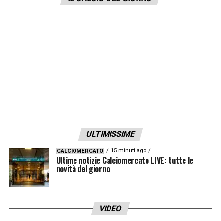
Dragusin,
chiacchierato a lungo come
contropartita per abbassare il prezzo di
Locatelli, proverà a giocarsi le sue chances
in bianconero, con l’affare col Sassuolo che
ora non dovrebbe prevedere alcun tassello in
direzione Reggio Emilia.
LA PLAYLIST DELLE NOSTRE TOP NEWS
ULTIMISSIME
15 minuti ago
CALCIOMERCATO
Ultime notizie Calciomercato LIVE: tutte le
novità del giorno
VIDEO