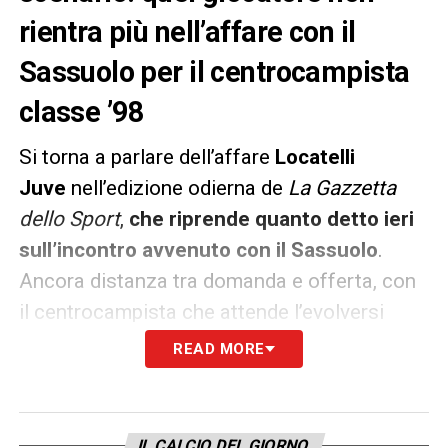
rientra più nell’affare con il
Sassuolo per il centrocampista
classe ’98
Si torna a parlare dell’affare
Locatelli
Juve
nell’edizione odierna de
La Gazzetta
dello Sport
,
che riprende quanto detto ieri
sull’incontro avvenuto con il Sassuolo
.
Ancora distanza tra domanda e offerta, con
il centrocampista che attende l’evolversi
della trattativa.
READ MORE
Intanto cambia un possibile scenario
nell’operazione.
Radu
IL CALCIO DEL GIORNO