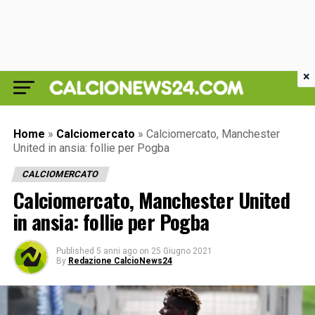
×
Home
»
Calciomercato
»
Calciomercato, Manchester
United in ansia: follie per Pogba
CALCIOMERCATO
Calciomercato, Manchester United
in ansia: follie per Pogba
Published
5 anni ago
on
25 Giugno 2021
By
Redazione CalcioNews24