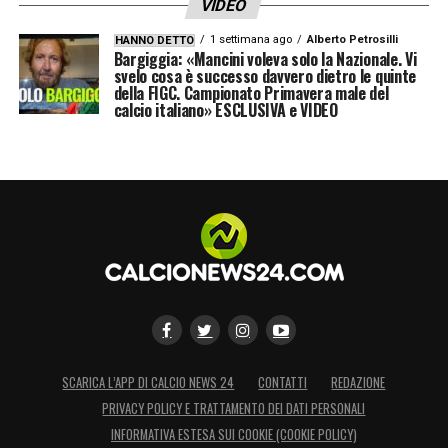
VIDEO
1 settimana ago
Alberto Petrosilli
HANNO DETTO
Bargiggia: «Mancini voleva solo la Nazionale. Vi
svelo cosa è successo davvero dietro le quinte
della FIGC. Campionato Primavera male del
calcio italiano» ESCLUSIVA e VIDEO
SCARICA L’APP DI CALCIO NEWS 24
CONTATTI
REDAZIONE
PRIVACY POLICY E TRATTAMENTO DEI DATI PERSONALI
INFORMATIVA ESTESA SUI COOKIE (COOKIE POLICY)