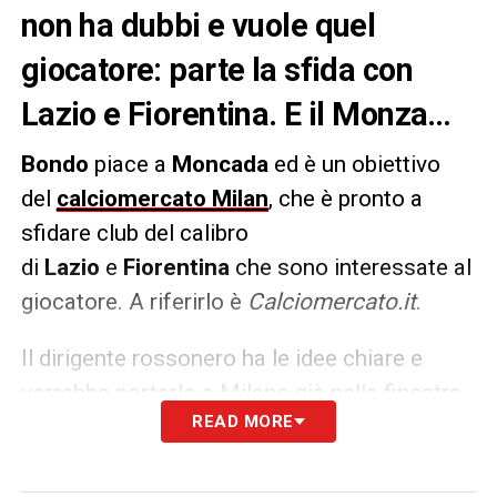
non ha dubbi e vuole quel
giocatore: parte la sfida con
Lazio e Fiorentina. E il Monza…
Bondo
piace a
Moncada
ed è un obiettivo
del
calciomercato Milan
, che è pronto a
sfidare club del calibro
di
Lazio
e
Fiorentina
che sono interessate al
giocatore. A riferirlo è
Calciomercato.it
.
Il dirigente rossonero ha le idee chiare e
vorrebbe portarlo a Milano già nella finestra
READ MORE
di mercato di
gennaio
, ma l’addio
al
Monza
nella prossima sessione
di
mercato
è difficile. Moncada, inoltre, deve