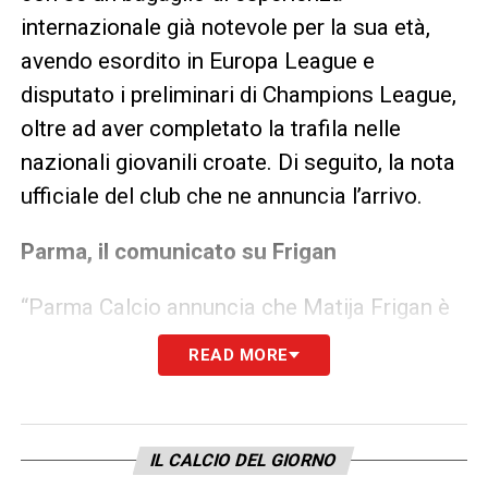
internazionale già notevole per la sua età,
avendo esordito in Europa League e
disputato i preliminari di Champions League,
oltre ad aver completato la trafila nelle
nazionali giovanili croate. Di seguito, la nota
ufficiale del club che ne annuncia l’arrivo.
Parma, il comunicato su Frigan
“Parma Calcio annuncia che Matija Frigan è
stato acquistato a titolo definitivo dal
READ MORE
Koninklijke Voetbal Club Westerlo e ha
firmato un contratto fino al 30 giugno 2030“.
“Nato in Croazia a Rijeka nel 2003, Matija ha
IL CALCIO DEL GIORNO
giocato in carriera 137 partite con quattro