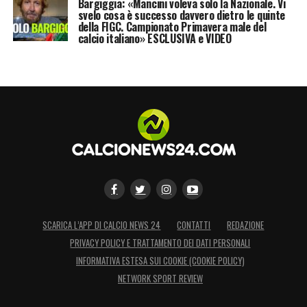
Bargiggia: «Mancini voleva solo la Nazionale. Vi
svelo cosa è successo davvero dietro le quinte
della FIGC. Campionato Primavera male del
calcio italiano» ESCLUSIVA e VIDEO
SCARICA L’APP DI CALCIO NEWS 24
CONTATTI
REDAZIONE
PRIVACY POLICY E TRATTAMENTO DEI DATI PERSONALI
INFORMATIVA ESTESA SUI COOKIE (COOKIE POLICY)
NETWORK SPORT REVIEW