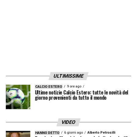
Club, ha debuttato in Europa League con
l’HNK Rijeka e ha disputato anche i
preliminari di Champions League. Con la
maglia della nazionale croata è sceso in
campo con l’U18, l’U19 e l’U21. Ma è un
attaccante e ha solamente un obiettivo fisso
in testa: il gol. Ne ha realizzati 42, di cui 20
con il KVC Westerlo. Una grande capacità di
ULTIMISSIME
vedere la porta, che sia da punta centrale o
9 ore ago
CALCIO ESTERO
esterno. La sua è un’attitudine
Ultime notizie Calcio Estero: tutte le novità del
giorno provenienti da tutto il mondo
imprescindibile. E da oggi sarà al servizio dei
colori gialloblu“.
VIDEO
LA PLAYLIST DELLE NOSTRE TOP NEWS
6 giorni ago
Alberto Petrosilli
HANNO DETTO