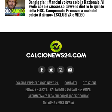
Bargiggia: «Mancini voleva solo la Nazionale. Vi
svelo cosa è successo davvero dietro le quinte
della FIGC. Campionato Primavera male del
calcio italiano» ESCLUSIVA e VIDEO
SCARICA L’APP DI CALCIO NEWS 24
CONTATTI
REDAZIONE
PRIVACY POLICY E TRATTAMENTO DEI DATI PERSONALI
INFORMATIVA ESTESA SUI COOKIE (COOKIE POLICY)
NETWORK SPORT REVIEW