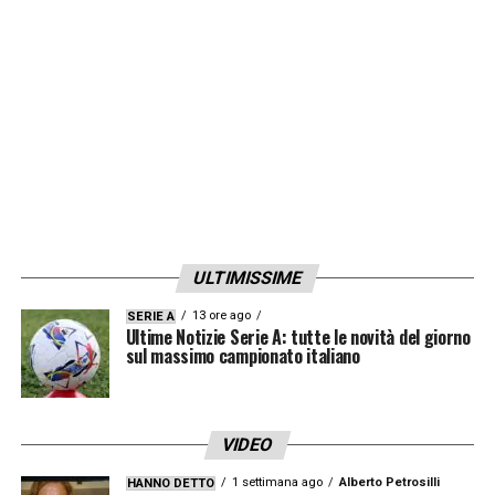
In primis bisognerà cedere alcuni esuberi, su
tutti
Olsen, Pastore
e
Nzonzi
, poi si busserà
alla porta del ‘Gladbach con un’offerta da
15
milioni
, mentre a
Zakaria
saranno garantiti 4
anni di contratto a
2 milioni a stagione
.
LA PLAYLIST DELLE NOSTRE TOP NEWS
ULTIMISSIME
13 ore ago
SERIE A
Ultime Notizie Serie A: tutte le novità del giorno
sul massimo campionato italiano
VIDEO
1 settimana ago
Alberto Petrosilli
HANNO DETTO