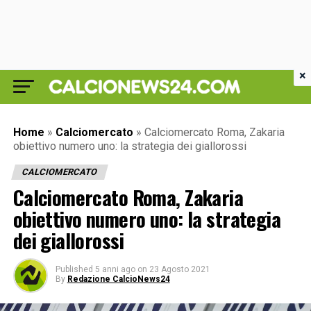
×
Home
»
Calciomercato
»
Calciomercato Roma, Zakaria
obiettivo numero uno: la strategia dei giallorossi
CALCIOMERCATO
Calciomercato Roma, Zakaria
obiettivo numero uno: la strategia
dei giallorossi
Published
5 anni ago
on
23 Agosto 2021
By
Redazione CalcioNews24