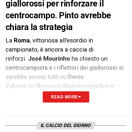
giallorossi per rinforzare il
centrocampo. Pinto avrebbe
chiara la strategia
La
Roma
, vittoriosa all’esordio in
campionato, è ancora a caccia di
rinforzi.
José Mourinho
ha chiesto un
centrocampista e i riflettori dei giallorossi si
sarebbe accesi tutti su
Denis
Zakaria
del
Borussia Monchengladbach
. I
tedeschi chiedono circa
2o milioni
ma, come
READ MORE
riportato da Il Messaggero,
Pinto
avrebbe
già studiato la strategia per portare nella
capitale lo svizzero.
IL CALCIO DEL GIORNO