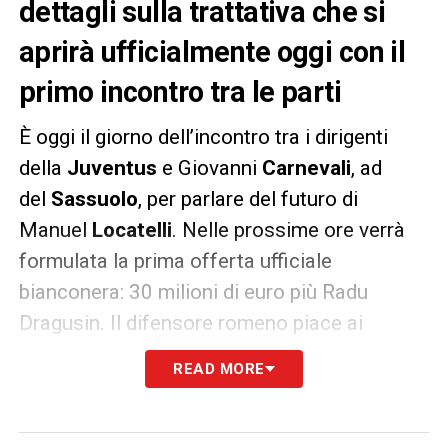
dettagli sulla trattativa che si
aprirà ufficialmente oggi con il
primo incontro tra le parti
È oggi il giorno dell’incontro tra i dirigenti
della
Juventus
e Giovanni
Carnevali
, ad
del
Sassuolo
, per parlare del futuro di
Manuel
Locatelli
. Nelle prossime ore verrà
formulata la prima offerta ufficiale
bianconera: 30 milioni di euro più Radu
Dragusin. Il difensore romeno piace ai
neroverdi che non ritengono però l’offerta
READ MORE
complessiva equivalente ai 40 milioni
richiesti. Anche perché sul giocatore ci sono
anche Psg, City, Real e Borussia.