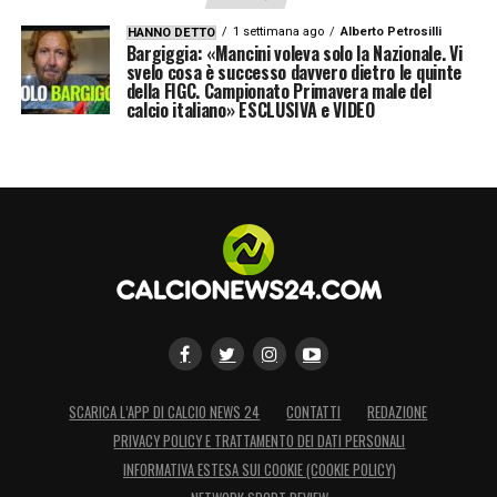
1 settimana ago
Alberto Petrosilli
HANNO DETTO
Bargiggia: «Mancini voleva solo la Nazionale. Vi
svelo cosa è successo davvero dietro le quinte
della FIGC. Campionato Primavera male del
calcio italiano» ESCLUSIVA e VIDEO
SCARICA L’APP DI CALCIO NEWS 24
CONTATTI
REDAZIONE
PRIVACY POLICY E TRATTAMENTO DEI DATI PERSONALI
INFORMATIVA ESTESA SUI COOKIE (COOKIE POLICY)