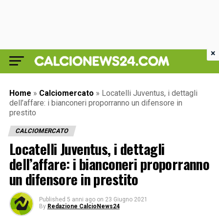
×
Home
»
Calciomercato
»
Locatelli Juventus, i dettagli
dell’affare: i bianconeri proporranno un difensore in
prestito
CALCIOMERCATO
Locatelli Juventus, i dettagli
dell’affare: i bianconeri proporranno
un difensore in prestito
Published
5 anni ago
on
23 Giugno 2021
By
Redazione CalcioNews24