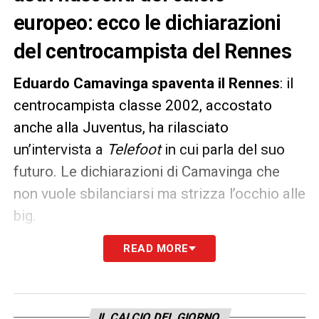
europeo: ecco le dichiarazioni
del centrocampista del Rennes
Eduardo Camavinga spaventa il Rennes
: il
centrocampista classe 2002, accostato
anche alla Juventus, ha rilasciato
un’intervista a
Telefoot
in cui parla del suo
futuro. Le dichiarazioni di Camavinga che
non vuole sbilanciarsi ma strizza l’occhio alle
big.
READ MORE
«Non è qualcosa su cui ho riflettuto, mi
concentro sul Rennes. Interesse Real Madrid
e Bayern Monaco? Sicuramente fa piacere,
ma non è il momento di concentrarmi su
IL CALCIO DEL GIORNO