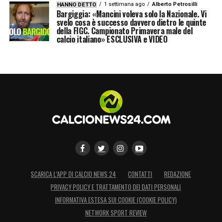
1 settimana ago
Alberto Petrosilli
HANNO DETTO
Bargiggia: «Mancini voleva solo la Nazionale. Vi
svelo cosa è successo davvero dietro le quinte
della FIGC. Campionato Primavera male del
calcio italiano» ESCLUSIVA e VIDEO
SCARICA L’APP DI CALCIO NEWS 24
CONTATTI
REDAZIONE
PRIVACY POLICY E TRATTAMENTO DEI DATI PERSONALI
INFORMATIVA ESTESA SUI COOKIE (COOKIE POLICY)
NETWORK SPORT REVIEW