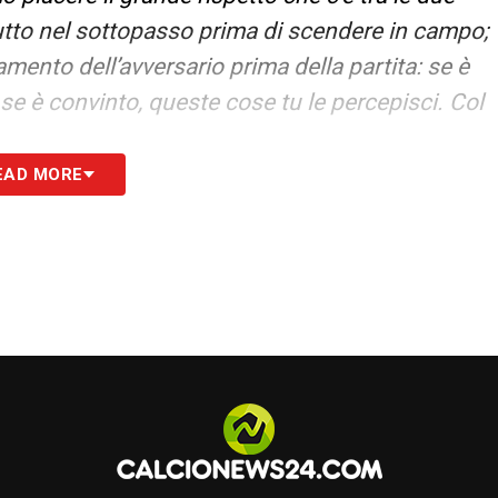
utto nel sottopasso prima di scendere in campo;
amento dell’avversario prima della partita: se è
 se è convinto, queste cose tu le percepisci. Col
EAD MORE
S