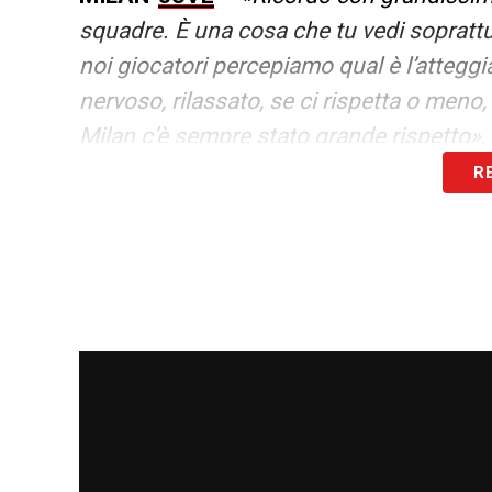
squadre. È una cosa che tu vedi sopratt
noi giocatori percepiamo qual è l’atteggi
nervoso, rilassato, se ci rispetta o meno,
Milan c’è sempre stato grande rispetto»
.
R
LA PLAYLIST DELLE NOSTRE TOP NEW