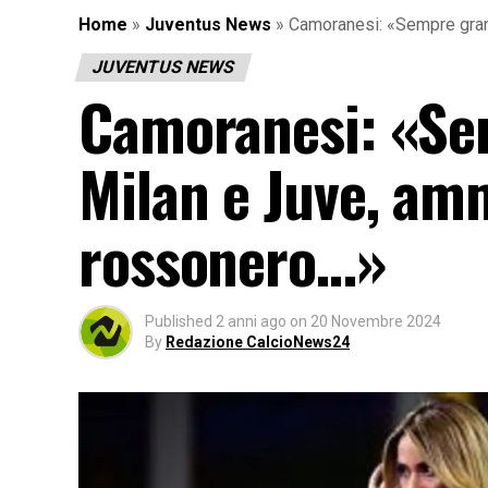
Home
»
Juventus News
»
Camoranesi: «Sempre grand
JUVENTUS NEWS
Camoranesi: «Sem
Milan e Juve, am
rossonero…»
Published
2 anni ago
on
20 Novembre 2024
By
Redazione CalcioNews24