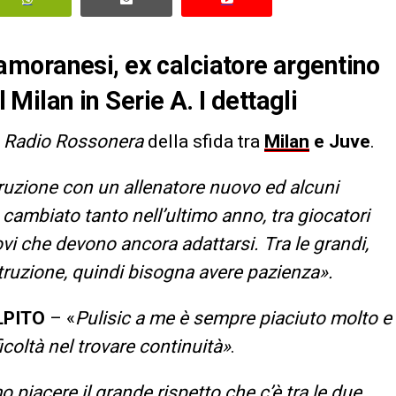
moranesi, ex calciatore argentino
l Milan in Serie A. I dettagli
a
Radio Rossonera
della sfida tra
Milan
e Juve
.
truzione con un allenatore nuovo ed alcuni
 cambiato tanto nell’ultimo anno, tra giocatori
ovi che devono ancora adattarsi. Tra le grandi,
truzione, quindi bisogna avere pazienza».
LPITO
– «
Pulisic a me è sempre piaciuto molto e
coltà nel trovare continuità»
.
piacere il grande rispetto che c’è tra le due