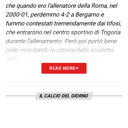
che quando ero l’allenatore della Roma, nel
2000-01, perdemmo 4-2 a Bergamo e
fummo contestati tremendamente dai tifosi,
che entrarono nel centro sportivo di Trigoria
durante l’allenamento. Però poi portò bene
(ride, ricordando la vittoria dello scudetto,
ndr)».
READ MORE
SPALLETTI HA DETTO CHE JUVE-LECCE FA
CRESCERE
«Certamente, proprio perché
sabato ho visto una buonissima Juventus».
IL CALCIO DEL GIORNO
IL MERCATO DI GENNAIO
«Considerando
che i bianconeri devono competere anche in
Champions League, serve più peso davanti: