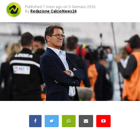
Published
7 mesi ago
on
5 Gennaio 2026
By
Redazione CalcioNews24