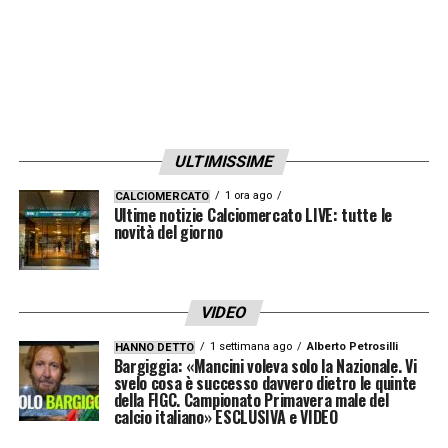
manca un centravanti di fisicità, perché
ormai, sul piano del gioco, i calciatori hanno
già assorbito ciò che vuole Spalletti».
I GIOCATORI CHIAVE
«Per la Juve sono gli
esterni Yildiz, Conceiçao e Zhegrova, che
ULTIMISSIME
sono tutti calciatori importanti per come
1 ora ago
CALCIOMERCATO
Ultime notizie Calciomercato LIVE: tutte le
saltano l’uomo e per quanto fanno la
novità del giorno
differenza nell’uno contro uno. Però poi,
come sempre, su tutte le palle che arrivano
in mezzo – che sia di testa o con i piedi –
VIDEO
quello che si inserisce è McKennie. C’è lui,
1 settimana ago
Alberto Petrosilli
HANNO DETTO
Bargiggia: «Mancini voleva solo la Nazionale. Vi
ma non una punta vera».
svelo cosa è successo davvero dietro le quinte
della FIGC. Campionato Primavera male del
calcio italiano» ESCLUSIVA e VIDEO
COSA SERVE ALLA ROMA
«
Giocando uomo