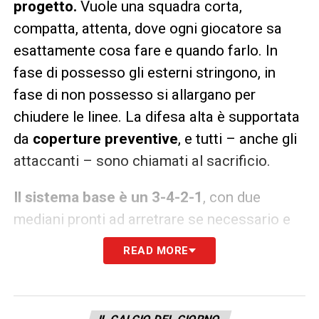
progetto.
Vuole una squadra corta,
compatta, attenta, dove ogni giocatore sa
esattamente cosa fare e quando farlo. In
fase di possesso gli esterni stringono, in
fase di non possesso si allargano per
chiudere le linee. La difesa alta è supportata
da
coperture preventive
, e tutti – anche gli
attaccanti – sono chiamati al sacrificio.
Il sistema base è un 3-4-2-1
, con due
mediani pronti ad arretrare se necessario e
una lunghezza massima del blocco squadra
READ MORE
di 30 metri. Recuperata palla, l’ordine è uno
solo:
andare subito in verticale
. Cuesta
chiede tanto, ma lo fa con competenza e