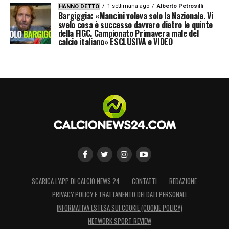
1 settimana ago
Alberto Petrosilli
HANNO DETTO
Bargiggia: «Mancini voleva solo la Nazionale. Vi
svelo cosa è successo davvero dietro le quinte
della FIGC. Campionato Primavera male del
calcio italiano» ESCLUSIVA e VIDEO
SCARICA L’APP DI CALCIO NEWS 24
CONTATTI
REDAZIONE
PRIVACY POLICY E TRATTAMENTO DEI DATI PERSONALI
INFORMATIVA ESTESA SUI COOKIE (COOKIE POLICY)
NETWORK SPORT REVIEW