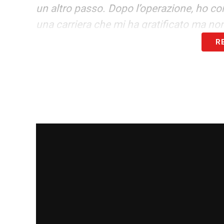
un altro passo. Dopo l’operazione, ho con
una carriera che mi ha gratificato ma non 
che era la mia caratteristica principale, s
R
LE ORIGINI
«Sono di Pistoia, babbo inf
Sportiva Tempio, accanto al campetto c’er
riflessi del film sullo schermo. Poetico
passo all’AC Pistoia, ci chiamavano Ac Pi
14 anni però ero nelle giovanili della Fio
GLI ALLENATORI CHIAVE
«Da un punto d
nella Primavera viola. Furono loro a camb
terzino, a sinistra, pur essendo io destro
umano devo molto a Sergio Cervato, figura
Agroppi, un uomo di rarissima sensibilit
I CAMPIONI PIÙ GRANDI
«Baggio per dist