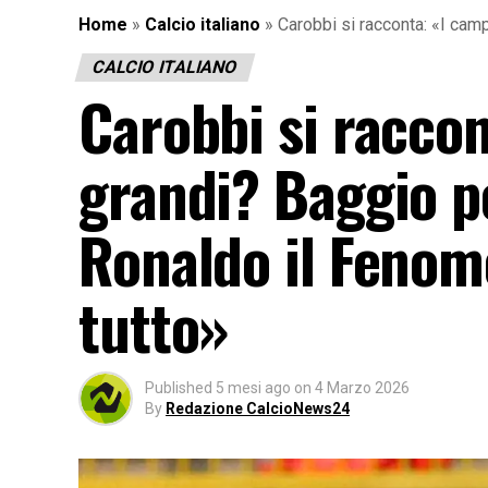
Home
»
Calcio italiano
»
Carobbi si racconta: «I camp
CALCIO ITALIANO
Carobbi si raccon
grandi? Baggio per
Ronaldo il Fenom
tutto»
Published
5 mesi ago
on
4 Marzo 2026
By
Redazione CalcioNews24