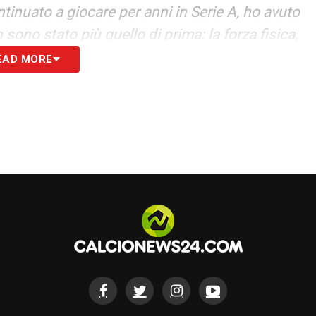
tinuato a giocare per anni in Serie A, ho avuto
sono stato più quello di prima: la forza fisica,
i era come silenziata».
EAD MORE
ermiere, mamma casalinga. Prima squadra Unione
a un cinema, dalle finestre si coglievano i
, no? Una scena da Nuovo Cinema Paradiso. Poi
gliapere: beccavamo sette-otto gol a partita. A
rentina».
i vista tecnico Guerini e Sacchi, che mi allenava
iarmi ruolo, da ala destra a mediano, infine a
: una novità per quei tempi. Da un punto di vista
 di riferimento nelle giovanili viola, e ad Aldo
à».
acco, lo metto al livello di Ronaldo il