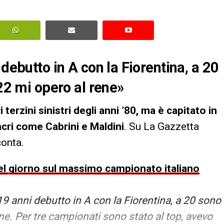
 debutto in A con la Fiorentina, a 20
 22 mi opero al rene»
 terzini sinistri degli anni ’80, ma è capitato in
cri come Cabrini e Maldini
. Su La Gazzetta
conta.
 del giorno sul massimo campionato italiano
9 anni debutto in A con la Fiorentina, a 20 sono
ene. Per tre campionati sono stato al top, avevo