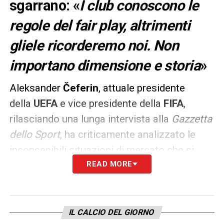
sgarrano: «
I club conoscono le
regole del fair play, altrimenti
gliele ricorderemo noi. Non
importano dimensione e storia
»
Aleksander
Čeferin
, attuale presidente
della
UEFA
e vice presidente della
FIFA
,
rilasciando una lunga intervista alla
Gazzetta
dello Sport
, ha criticamente analizzato le
inconcepibili situazioni di mercato che si
sono verificate in quest’ultima sessione;
READ MORE
trattative che hanno suscitato non poche
perplessità anche negli alti organi
competenti: «
Non faccio nomi di club, il
IL CALCIO DEL GIORNO