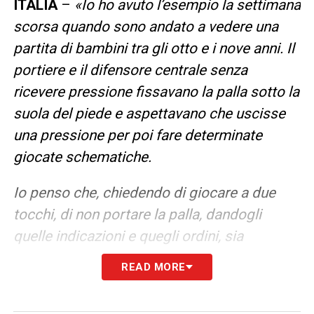
ITALIA
–
«Io ho avuto l’esempio la settimana
scorsa quando sono andato a vedere una
partita di bambini tra gli otto e i nove anni. Il
portiere e il difensore centrale senza
ricevere pressione fissavano la palla sotto la
suola del piede e aspettavano che uscisse
una pressione per poi fare determinate
giocate schematiche.
Io penso che, chiedendo di giocare a due
tocchi, di non portare la palla, dandogli
quelle indicazioni e quegli ordini, sia
limitante per quanto riguarda la la qualità dei
READ MORE
giocatori. E’ una cosa che magari favorisce i
bambini che hanno normali qualità tecniche,