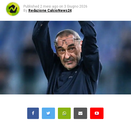
Published
2 mesi ago
on
3 Giugno 2026
By
Redazione CalcioNews24