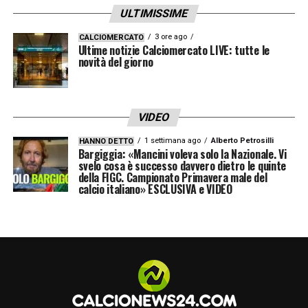
Tuttavia, non mancano le affascinanti piste
ULTIMISSIME
internazionali. Direttamente dal Sudamerica,
3 ore ago
CALCIOMERCATO
Ultime notizie Calciomercato LIVE: tutte le
come scrive il quotidiano
Tuttosport
,
novità del giorno
rimbalza infatti il forte interesse per
Matheus Martinelli
, giovane e talentuoso
perno del
Fluminense
. Una traccia esotica
VIDEO
che conferma la ferma volontà del club di
1 settimana ago
Alberto Petrosilli
HANNO DETTO
Bargiggia: «Mancini voleva solo la Nazionale. Vi
monitorare costantemente diversi mercati
svelo cosa è successo davvero dietro le quinte
della FIGC. Campionato Primavera male del
globali, alla continua ricerca delle occasioni
calcio italiano» ESCLUSIVA e VIDEO
migliori per regalare a mister Sarri un
organico di altissimo livello.
LA PLAYLIST DELLE NOSTRE TOP NEWS