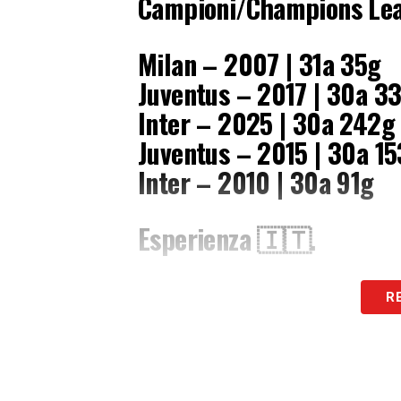
Campioni/Champions Lea
Milan – 2007 | 31a 35g
Juventus – 2017 | 30a 3
Inter – 2025 | 30a 242g
Juventus – 2015 | 30a 1
Inter – 2010 | 30a 91g
Esperienza 🇮🇹.
— OptaPaolo (@OptaPa
R
La statistica di
Opta
racconta di
una cert
formazioni più esperte nella storia delle 