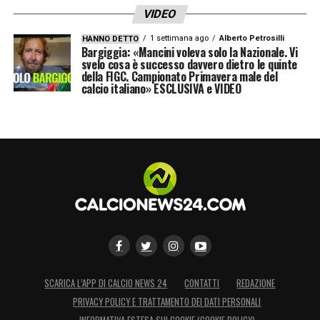
VIDEO
1 settimana ago
Alberto Petrosilli
HANNO DETTO
Bargiggia: «Mancini voleva solo la Nazionale. Vi
svelo cosa è successo davvero dietro le quinte
della FIGC. Campionato Primavera male del
calcio italiano» ESCLUSIVA e VIDEO
SCARICA L’APP DI CALCIO NEWS 24
CONTATTI
REDAZIONE
PRIVACY POLICY E TRATTAMENTO DEI DATI PERSONALI