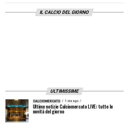
ottenere anche il voto della
Giunta CONI
. Ed
IL CALCIO DEL GIORNO
è proprio qui che, secondo la
Gazzetta
, si
misura il vero scontro:
il governo spinge per
una svolta forte e immediata, mentre il
CONI appare intenzionato a muoversi con
grande cautela
, anche per evitare un atto
che potrebbe essere impugnato come
illegittimo. In sostanza, il caso
Rocchi
non
riguarda più soltanto gli arbitri: è diventato
uno snodo politico che può incidere sulle
ULTIMISSIME
elezioni FIGC del
22 giugno
e sugli equilibri
1 ora ago
CALCIOMERCATO
di tutto il calcio italiano.
Ultime notizie Calciomercato LIVE: tutte le
novità del giorno
LA PLAYLIST DELLE NOSTRE TOP NEWS