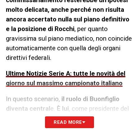
molto delicata, anche perché non risulta
ancora accertato nulla sul piano definitivo
e la posizione di
Rocchi
, per quanto
gravissima sul piano mediatico, non coincide
automaticamente con quella degli organi
direttivi federali.
Ultime Notizie Serie A: tutte le novità del
giorno sul massimo campionato italiano
In questo scenario,
il ruolo di Buonfiglio
diventa central
e.
È lui
, come presidente del
CONI,
l’unico soggetto che può portare
READ MORE
avanti formalmente un percorso di
commissariamento
, ma dovrebbe poi