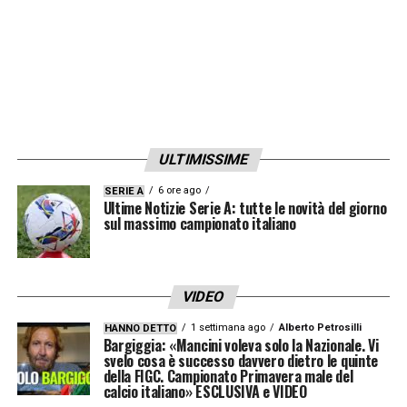
La posizione del Como, però, è chiara e
intransigente. Il club lombardo non ha
alcuna intenzione di privarsi del suo
gioiello e ha deciso di resistere alle sirene
internazionali.
ULTIMISSIME
Per aprire una trattativa servirebbe un’offerta
6 ore ago
SERIE A
Ultime Notizie Serie A: tutte le novità del giorno
“fuori mercato”, nell’ordine degli
80 milioni di
sul massimo campionato italiano
euro
, cifra che al momento nessuno sembra
disposto a mettere sul tavolo. Senza una
proposta di quel livello, Baturina non lascerà
VIDEO
la squadra.
1 settimana ago
Alberto Petrosilli
HANNO DETTO
Bargiggia: «Mancini voleva solo la Nazionale. Vi
svelo cosa è successo davvero dietro le quinte
della FIGC. Campionato Primavera male del
LA PLAYLIST DELLE NOSTRE TOP NEWS
calcio italiano» ESCLUSIVA e VIDEO