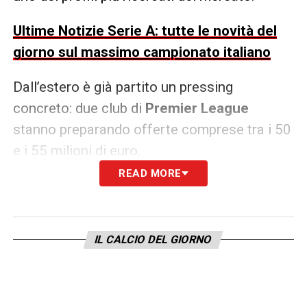
Ultime Notizie Serie A: tutte le novità del
giorno sul massimo campionato italiano
Dall’estero è già partito un pressing
concreto: due club di
Premier League
stanno preparando offerte comprese tra i 50
e i 55 milioni di euro.
READ MORE
Non è l’unico corteggiamento di prestigio: nei
mesi scorsi anche il
Bayern Monaco
aveva
effettuato un primo sondaggio per
IL CALCIO DEL GIORNO
monitorare da vicino la situazione del
giocatore, segnale di un interesse ormai
diffuso tra le big europee.