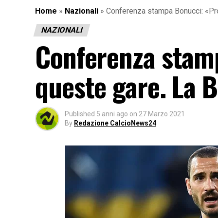
Home
»
Nazionali
»
Conferenza stampa Bonucci: «Pro
NAZIONALI
Conferenza stamp
queste gare. La 
Published
5 anni ago
on
27 Marzo 2021
By
Redazione CalcioNews24