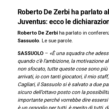
Roberto De Zerbi ha parlato all
Juventus: ecco le dichiarazion
Roberto De Zerbi
ha parlato in conferenz
Sassuolo
. Le sue parole.
SASSUOLO
–
«È una squadra che adesso 
quando c’è l’ambizione, la motivazione al
non sfocato, tutte queste cose sono più f
arrivati, io con tanti giocatori, il mio st
Cagliari, il Sassuolo si è salvato a due par
sicuro dell’ottavo posto con la possibilità
importante perché vorrebbe dire essersi 
è un orgoglio per tutti, è merito di tutti, d