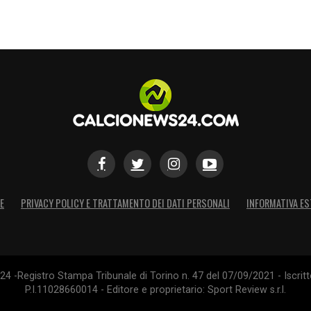
E
PRIVACY POLICY E TRATTAMENTO DEI DATI PERSONALI
INFORMATIVA ES
4 -Registro Stampa Tribunale di Torino n. 47 del 07/09/2021 - Iscritt
P.I.11028660014 - Editore e proprietario: Sport Review s.r.l.