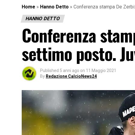
Home
»
Hanno Detto
»
Conferenza stampa De Zerbi: 
HANNO DETTO
Conferenza stamp
settimo posto. Ju
Published
5 anni ago
on
11 Maggio 2021
By
Redazione CalcioNews24