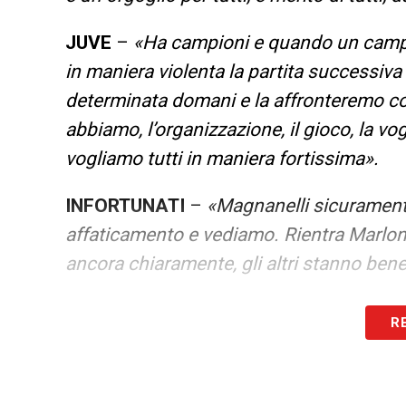
JUVE
–
«Ha campioni e quando un campion
in maniera violenta la partita successiva
determinata domani e la affronteremo con 
abbiamo, l’organizzazione, il gioco, la vogl
vogliamo tutti in maniera fortissima».
INFORTUNATI
–
«Magnanelli sicuramente
affaticamento e vediamo. Rientra Marlon,
ancora chiaramente, gli altri stanno bene 
CONTINUA A LEGGERE SU JUVENTUS
R
LA PLAYLIST DELLE NOSTRE TOP NEW