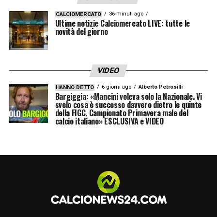
36 minuti ago
CALCIOMERCATO
Ultime notizie Calciomercato LIVE: tutte le
– Lookman Ademola (11)
novità del giorno
– Maldini Daniel (70)
VIDEO
– Palestra Marco (27)
6 giorni ago
Alberto Petrosilli
HANNO DETTO
Bargiggia: «Mancini voleva solo la Nazionale. Vi
– Pašalić Mario (8)
svelo cosa è successo davvero dietro le quinte
della FIGC. Campionato Primavera male del
calcio italiano» ESCLUSIVA e VIDEO
– Posch Stefan (5)
– Retegui Mateo (32)
– Rossi Francesco (31)
– Ruggeri Matteo (22)