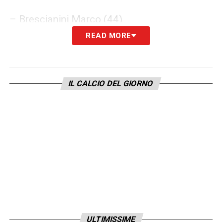
– Brescianini Marco (44)
READ MORE
– Carnesecchi Marco (29)
– Cuadrado Juan (7)
IL CALCIO DEL GIORNO
– De Ketelaere Charles (17)
– de Roon Marten (15)
– Djimsiti Berat (19)
– Éderson (13)
– Hien Isak (4)
ULTIMISSIME
– Kossounou Odilon (3)