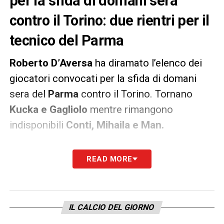
per la sfida di domani sera
contro il Torino: due rientri per il
tecnico del Parma
Roberto D’Aversa
ha diramato l’elenco dei
giocatori convocati per la sfida di domani
sera del
Parma
contro il Torino. Tornano
Kucka e Gagliolo
mentre rimangono
indisponibili
Conti, Mihaila e Man.
Portieri
: Colombi, Rinaldi, Sepe;
READ MORE
Difensori
: B. Alves, Bani, Busi, Dierckx,
Gagliolo, Laurini, Osorio, Pezzella;
Centrocampisti
: Brugman, Grassi, Hernani,
IL CALCIO DEL GIORNO
Kucka, Kurtic, Sohm;