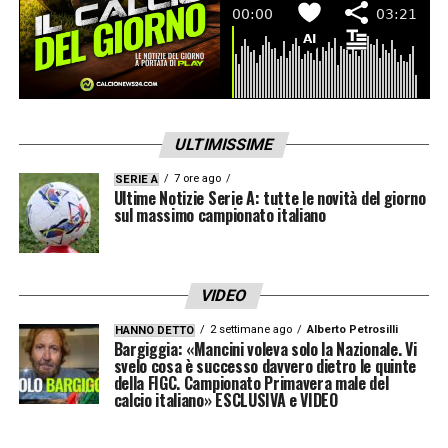
Israel
Kulenovic
Lazaro
Marianucci
ULTIMISSIME
Maripan
Njie
7 ore ago
SERIE A
Ultime Notizie Serie A: tutte le novità del giorno
Nkounkou
sul massimo campionato italiano
Obrador
Paleari
VIDEO
Pedersen
2 settimane ago
Alberto Petrosilli
HANNO DETTO
Perciun
Bargiggia: «Mancini voleva solo la Nazionale. Vi
svelo cosa è successo davvero dietro le quinte
Prati
della FIGC. Campionato Primavera male del
calcio italiano» ESCLUSIVA e VIDEO
Siviero
Tameze