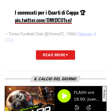
I convocati per i Quarti di Coppa 🏆
pic.twitter.com/DMtDCU1seJ
— Torino Football Club (@TorinoFC_1906)
February 4,
2026
ll tecnico Marco Baroni ha selezionato 21
READ MORE
calciatori per i Quarti di Finale della Coppa
Italia Frecciarossa contro l’Inter:
IL CALCIO DEL GIORNO
Adams
Anjorin
Coco
Ebosse
Ilkhan