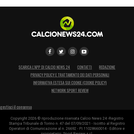
Vlasic
Zapata
Casadei questa mattina non è partito per
Monza per un attacco febbrile.
Ultime Notizie Serie A: tutte le novità del
giorno sul massimo campionato italiano
SCARICA L’APP DI CALCIO NEWS 24
CONTATTI
REDAZIONE
PRIVACY POLICY E TRATTAMENTO DEI DATI PERSONALI
LA PLAYLIST DELLE NOSTRE TOP NEWS
INFORMATIVA ESTESA SUI COOKIE (COOKIE POLICY)
NETWORK SPORT REVIEW
gestisci il consenso
Copyright 2026 © riproduzione riservata Calcio News 24 -Registro
Stampa Tribunale di Torino n. 47 del 07/09/2021 - Iscritto al Registro
Operatori di Comunicazione al n. 26692 - P.I.11028660014 - Editore e
proprietario: Sport Review s.r.l.