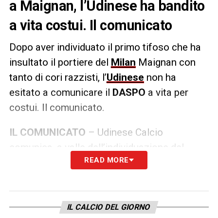
a Maignan, l’Udinese ha bandito
a vita costui. Il comunicato
Dopo aver individuato il primo tifoso che ha
insultato il portiere del
Milan
Maignan con
tanto di cori razzisti, l’
Udinese
non ha
esitato a comunicare il
DASPO
a vita per
costui. Il comunicato.
IL COMUNICATO
– Udinese Calcio
comunica, a valle dell’individuazione del
READ MORE
primo responsabile dei deplorevoli insulti
razzisti a Maignan, che il soggetto in
questione sarà, a tempo indeterminato,
bandito dal nostro stadio con effetto
IL CALCIO DEL GIORNO