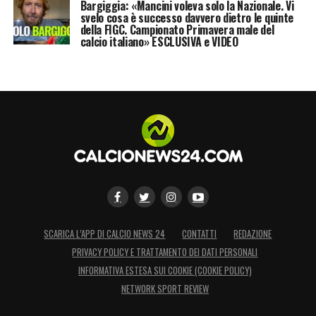
Bargiggia: «Mancini voleva solo la Nazionale. Vi
svelo cosa è successo davvero dietro le quinte
sua fermezza nel colpire i responsabili degli
della FIGC. Campionato Primavera male del
insulti che infangano l’etica sportiva del club,
calcio italiano» ESCLUSIVA e VIDEO
della Regione, della città di Udine e di una
tifoseria che, da sempre, sono un modello di
integrazione e rispetto.
LA PLAYLIST DELLE NOSTRE TOP NEWS
SCARICA L’APP DI CALCIO NEWS 24
CONTATTI
REDAZIONE
PRIVACY POLICY E TRATTAMENTO DEI DATI PERSONALI
INFORMATIVA ESTESA SUI COOKIE (COOKIE POLICY)
NETWORK SPORT REVIEW