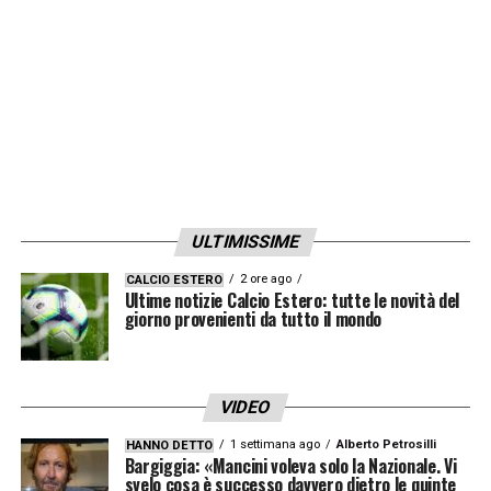
Attaccanti
: Afena-Gyan, Basso Ricci,
Buonaiuto, Ciofani, Dessers, Tsadjout.
LA PLAYLIST DELLE NOSTRE TOP NEWS
ULTIMISSIME
2 ore ago
CALCIO ESTERO
Ultime notizie Calcio Estero: tutte le novità del
giorno provenienti da tutto il mondo
VIDEO
1 settimana ago
Alberto Petrosilli
HANNO DETTO
Bargiggia: «Mancini voleva solo la Nazionale. Vi
svelo cosa è successo davvero dietro le quinte