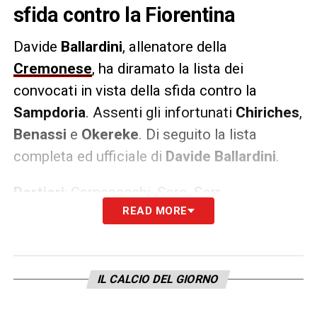
sfida contro la Fiorentina
Davide
Ballardini
, allenatore della
Cremonese
, ha diramato la lista dei
convocati in vista della sfida contro la
Sampdoria
. Assenti gli infortunati
Chiriches
,
Benassi
e
Okereke
. Di seguito la lista
completa ed ufficiale di
Davide Ballardini
.
Portieri
: Carnesecchi, Saro, Sarr.
READ MORE
Difensori
: Aiwu, Bianchetti, Ferrari, Ghiglione,
Lochoshvili, Quagliata, Sernicola, Valeri,
Vasquez.
Centrocampisti
: Castagnetti, Galdames,
IL CALCIO DEL GIORNO
Meité, Pickel.