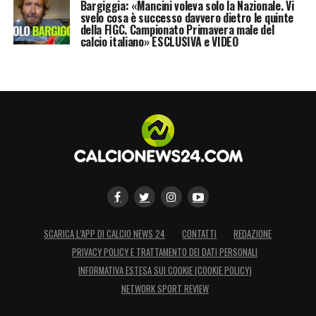
non porterà finalmente risultati concreti,
Bargiggia: «Mancini voleva solo la Nazionale. Vi
svelo cosa è successo davvero dietro le quinte
questa fase della carriera di Ronaldo rischia
della FIGC. Campionato Primavera male del
calcio italiano» ESCLUSIVA e VIDEO
di essere ricordata più per
l’ossessione
statistica che per trionfi sportivi
.
LA PLAYLIST DELLE NOSTRE TOP NEWS
SCARICA L’APP DI CALCIO NEWS 24
CONTATTI
REDAZIONE
PRIVACY POLICY E TRATTAMENTO DEI DATI PERSONALI
INFORMATIVA ESTESA SUI COOKIE (COOKIE POLICY)
NETWORK SPORT REVIEW