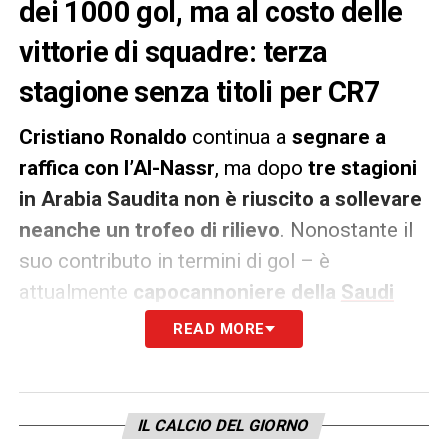
dei 1000 gol, ma al costo delle
vittorie di squadre: terza
stagione senza titoli per CR7
Cristiano Ronaldo
continua a
segnare a
raffica con l’Al-Nassr
, ma dopo
tre stagioni
in Arabia Saudita non è riuscito a sollevare
neanche un trofeo di rilievo
. Nonostante il
suo contributo in termini di gol – è
attualmente
capocannoniere della
Saudi
Pro League
– il club ha
mancato ancora una
READ MORE
volta la finale della AFC Champions League
ed è destinato a chiudere il campionato
lontano dalla vetta. Le sue ambizioni
IL CALCIO DEL GIORNO
sembrano ormai
concentrate sui record