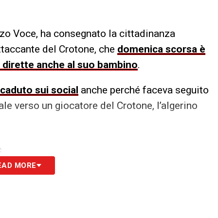
nzo Voce, ha consegnato la cittadinanza
’attaccante del Crotone, che
domenica scorsa è
ial dirette anche al suo bambino
.
ccaduto sui social
anche perché faceva seguito
ale verso un giocatore del Crotone, l’algerino
S
EAD MORE