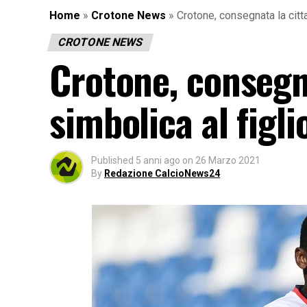
Home
»
Crotone News
»
Crotone, consegnata la citt
CROTONE NEWS
Crotone, consegn
simbolica al figli
Published
5 anni ago
on
26 Marzo 2021
By
Redazione CalcioNews24