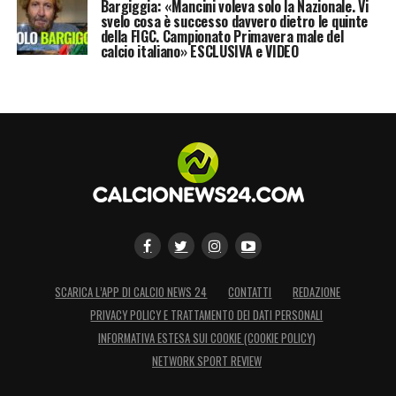
Bargiggia: «Mancini voleva solo la Nazionale. Vi
svelo cosa è successo davvero dietro le quinte
della FIGC. Campionato Primavera male del
calcio italiano» ESCLUSIVA e VIDEO
SCARICA L’APP DI CALCIO NEWS 24
CONTATTI
REDAZIONE
PRIVACY POLICY E TRATTAMENTO DEI DATI PERSONALI
INFORMATIVA ESTESA SUI COOKIE (COOKIE POLICY)
NETWORK SPORT REVIEW