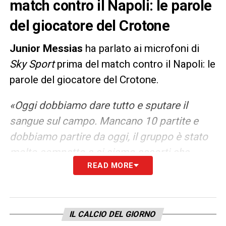
match contro il Napoli: le parole
del giocatore del Crotone
Junior Messias
ha parlato ai microfoni di
S
ky Sport
prima del match contro il Napoli: le
parole del giocatore del Crotone.
«Oggi dobbiamo dare tutto e sputare il
sangue sul campo. Mancano 10 partite e
dobbiamo partire da oggi, il gruppo è stato
molto compatto e ci siamo accorti che
READ MORE
dovevamo fare qualcosa in più per arrivare al
risultato».
LA PLAYLIST DELLE NOSTRE TOP NEWS
IL CALCIO DEL GIORNO