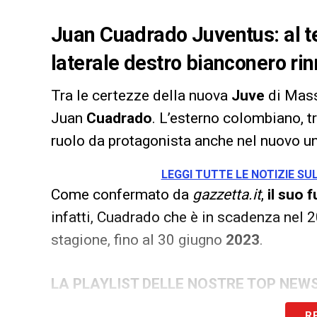
Juan Cuadrado Juventus: al t
laterale destro bianconero ri
Tra le certezze della nuova
Juve
di Mas
Juan
Cuadrado
. L’esterno colombiano, tr
ruolo da protagonista anche nel nuovo un
LEGGI TUTTE LE NOTIZIE S
Come confermato da
gazzetta.it
,
il suo 
infatti, Cuadrado che è in scadenza nel 2
stagione, fino al 30 giugno
2023
.
LA PLAYLIST DELLE NOSTRE TOP NEW
R