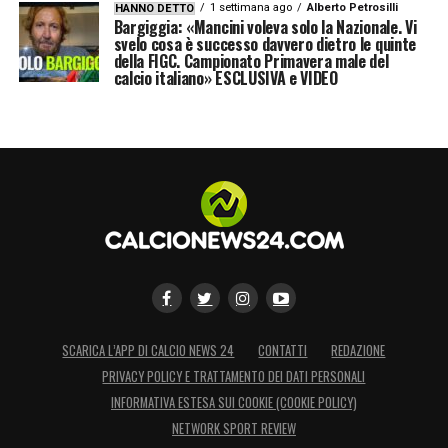
1 settimana ago
Alberto Petrosilli
HANNO DETTO
Bargiggia: «Mancini voleva solo la Nazionale. Vi
svelo cosa è successo davvero dietro le quinte
della FIGC. Campionato Primavera male del
calcio italiano» ESCLUSIVA e VIDEO
SCARICA L’APP DI CALCIO NEWS 24
CONTATTI
REDAZIONE
PRIVACY POLICY E TRATTAMENTO DEI DATI PERSONALI
INFORMATIVA ESTESA SUI COOKIE (COOKIE POLICY)
NETWORK SPORT REVIEW