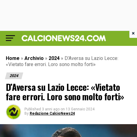
×
Home
»
Archivio
»
2024
»
D’Aversa su Lazio Lecce:
«Vietato fare errori. Loro sono molto forti»
2024
D’Aversa su Lazio Lecce: «Vietato
fare errori. Loro sono molto forti»
Published
3 anni ago
on
13 Gennaio 2024
By
Redazione CalcioNews24