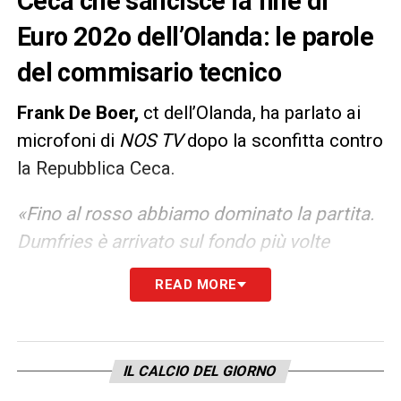
Ceca che sancisce la fine di
Euro 202o dell’Olanda: le parole
del commisario tecnico
Frank De Boer,
ct dell’Olanda, ha parlato ai
microfoni di
NOS TV
dopo la sconfitta contro
la Repubblica Ceca.
«Fino al rosso abbiamo dominato la partita.
Dumfries è arrivato sul fondo più volte
durante il primo tempo ma non siamo stati
READ MORE
precisi nell’ultimo passaggio. Non abbiamo
sfruttato l’occasione di Malen e poco dopo
abbiamo pagato con l’espulsione. Dopo il
IL CALCIO DEL GIORNO
loro gol volevo cambiare modulo e passare