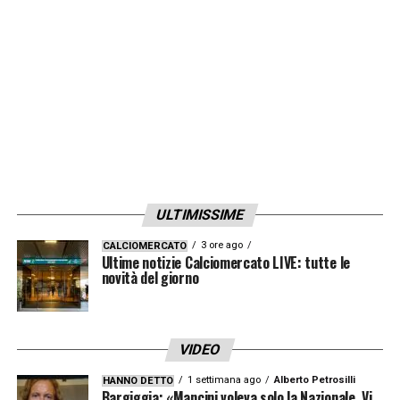
al 3-3-3 ma subito dopo è arrivato il 2-0 ed
ho di nuovo cambiato idea».
LA PLAYLIST DELLE NOSTRE TOP NEWS
ULTIMISSIME
3 ore ago
CALCIOMERCATO
Ultime notizie Calciomercato LIVE: tutte le
novità del giorno
VIDEO
1 settimana ago
Alberto Petrosilli
HANNO DETTO
Bargiggia: «Mancini voleva solo la Nazionale. Vi