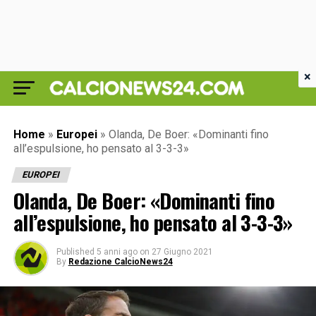
×
Home
»
Europei
»
Olanda, De Boer: «Dominanti fino
all’espulsione, ho pensato al 3-3-3»
EUROPEI
Olanda, De Boer: «Dominanti fino
all’espulsione, ho pensato al 3-3-3»
Published
5 anni ago
on
27 Giugno 2021
By
Redazione CalcioNews24